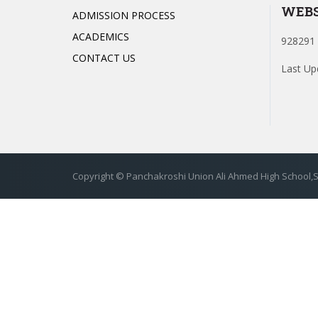
WEBS
ADMISSION PROCESS
ACADEMICS
928291 
CONTACT US
Last Up
Copyright © Panchakroshi Union Ali Ahmed High School,Si