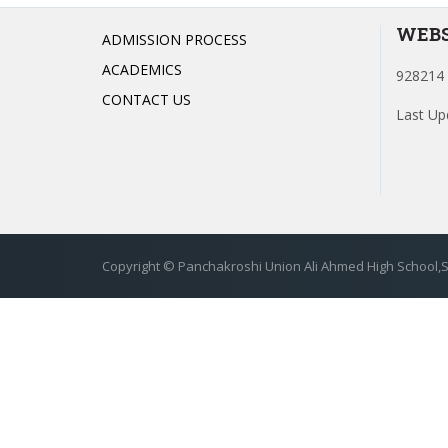
WEBS
ADMISSION PROCESS
ACADEMICS
928214 
CONTACT US
Last Up
Copyright © Panchakroshi Union Ali Ahmed High School,Si