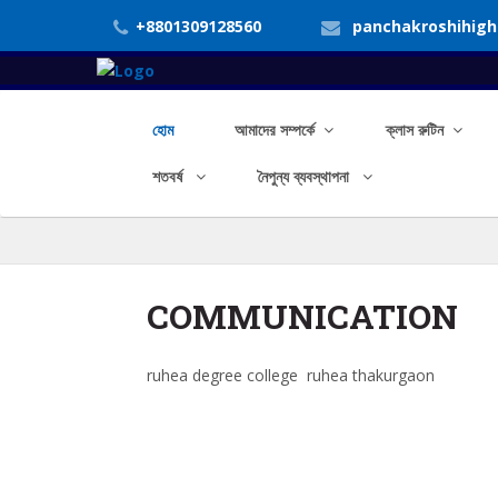
+8801309128560
panchakroshihig
হোম
আমাদের সম্পর্কে
ক্লাস রুটিন
শতবর্ষ
নৈপুন্য ব্যবস্থাপনা
COMMUNICATION
ruhea degree college ruhea thakurgaon