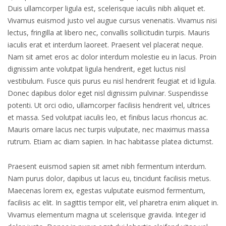
Duis ullamcorper ligula est, scelerisque iaculis nibh aliquet et.
Vivamus euismod justo vel augue cursus venenatis. Vivamus nisi
lectus, fringilla at libero nec, convallis sollicitudin turpis. Mauris
iaculis erat et interdum laoreet. Praesent vel placerat neque.
Nam sit amet eros ac dolor interdum molestie eu in lacus. Proin
dignissim ante volutpat ligula hendrerit, eget luctus nisl
vestibulum. Fusce quis purus eu nisl hendrerit feugiat et id ligula.
Donec dapibus dolor eget nisl dignissim pulvinar. Suspendisse
potenti. Ut orci odio, ullamcorper facilisis hendrerit vel, ultrices
et massa. Sed volutpat iaculis leo, et finibus lacus rhoncus ac.
Mauris ornare lacus nec turpis vulputate, nec maximus massa
rutrum. Etiam ac diam sapien. In hac habitasse platea dictumst.
Praesent euismod sapien sit amet nibh fermentum interdum.
Nam purus dolor, dapibus ut lacus eu, tincidunt facilisis metus.
Maecenas lorem ex, egestas vulputate euismod fermentum,
facilisis ac elit. In sagittis tempor elit, vel pharetra enim aliquet in.
Vivamus elementum magna ut scelerisque gravida. Integer id