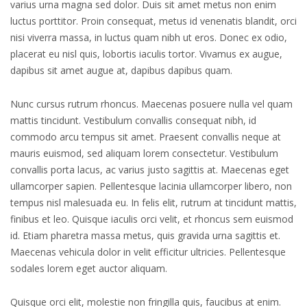
varius urna magna sed dolor. Duis sit amet metus non enim
luctus porttitor. Proin consequat, metus id venenatis blandit, orci
nisi viverra massa, in luctus quam nibh ut eros. Donec ex odio,
placerat eu nisl quis, lobortis iaculis tortor. Vivamus ex augue,
dapibus sit amet augue at, dapibus dapibus quam.
Nunc cursus rutrum rhoncus. Maecenas posuere nulla vel quam
mattis tincidunt. Vestibulum convallis consequat nibh, id
commodo arcu tempus sit amet. Praesent convallis neque at
mauris euismod, sed aliquam lorem consectetur. Vestibulum
convallis porta lacus, ac varius justo sagittis at. Maecenas eget
ullamcorper sapien. Pellentesque lacinia ullamcorper libero, non
tempus nisl malesuada eu. In felis elit, rutrum at tincidunt mattis,
finibus et leo. Quisque iaculis orci velit, et rhoncus sem euismod
id. Etiam pharetra massa metus, quis gravida urna sagittis et.
Maecenas vehicula dolor in velit efficitur ultricies. Pellentesque
sodales lorem eget auctor aliquam.
Quisque orci elit, molestie non fringilla quis, faucibus at enim.