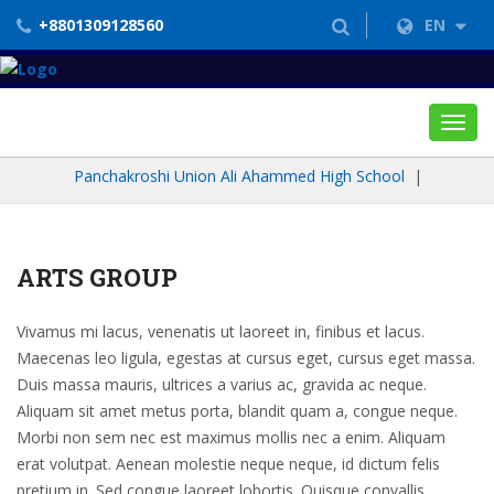
+8801309128560
EN
Toggl
navig
Panchakroshi Union Ali Ahammed High School
|
ARTS GROUP
Vivamus mi lacus, venenatis ut laoreet in, finibus et lacus.
Maecenas leo ligula, egestas at cursus eget, cursus eget massa.
Duis massa mauris, ultrices a varius ac, gravida ac neque.
Aliquam sit amet metus porta, blandit quam a, congue neque.
Morbi non sem nec est maximus mollis nec a enim. Aliquam
erat volutpat. Aenean molestie neque neque, id dictum felis
pretium in. Sed congue laoreet lobortis. Quisque convallis