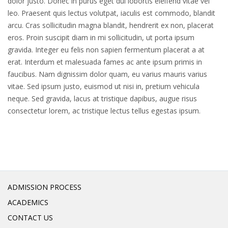
dolor justo. Donec in purus eget dui lobortis eleifend vitae vel
leo. Praesent quis lectus volutpat, iaculis est commodo, blandit
arcu. Cras sollicitudin magna blandit, hendrerit ex non, placerat
eros. Proin suscipit diam in mi sollicitudin, ut porta ipsum
gravida. Integer eu felis non sapien fermentum placerat a at
erat. Interdum et malesuada fames ac ante ipsum primis in
faucibus. Nam dignissim dolor quam, eu varius mauris varius
vitae. Sed ipsum justo, euismod ut nisi in, pretium vehicula
neque. Sed gravida, lacus at tristique dapibus, augue risus
consectetur lorem, ac tristique lectus tellus egestas ipsum.
ADMISSION PROCESS
ACADEMICS
CONTACT US